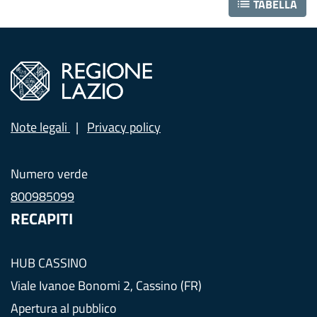
TABELLA
e
c
o
Note legali
Privacy policy
m
m
Numero verde
800985099
u
RECAPITI
n
HUB CASSINO
i
Viale Ivanoe Bonomi 2, Cassino (FR)
Apertura al pubblico