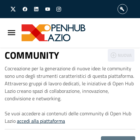
Vai
Vai
al
al
contenuto
footer
principale
T
COMMUNITY
NUOVA
u
Cocreazione per la generazione di nuove idee: le community
sono uno degli strumenti caratteristici di questa piattaforma.
t
Attraverso gruppi di lavoro dedicati, le iniziative di Open Hub
Lazio creano spazi di collaborazione, innovazione,
condivisione e networking.
t
Se vuoi accedere ai contenuti delle community di Open Hub
e
Lazio
accedi alla piattaforma
l