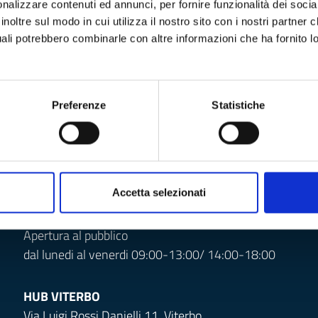
nalizzare contenuti ed annunci, per fornire funzionalità dei socia
oltre sul modo in cui utilizza il nostro sito con i nostri partner ch
quali potrebbero combinarle con altre informazioni che ha fornito 
Numero verde
800985099
Preferenze
Statistiche
Accetta selezionati
HUB LATINA
Via Tiberio 32 , Latina
Apertura al pubblico
dal lunedi al venerdi 09:00-13:00/ 14:00-18:00
HUB VITERBO
Via Luigi Rossi Danielli 11, Viterbo