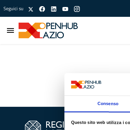
Vai al contenuto principale
Vai al footer
Seguici su
Consenso
Questo sito web utilizza i c