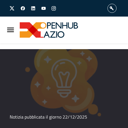
Vai
Vai
al
al
contenuto
footer
principale
Notizia pubblicata il giorno 22/12/2025