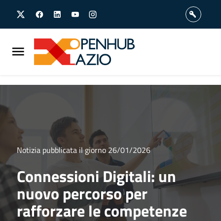
Vai
Vai
al
al
contenuto
footer
principale
Notizia pubblicata il giorno 26/01/2026
Connessioni Digitali: un
nuovo percorso per
rafforzare le competenze