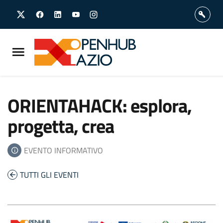
Vai
Vai
al
al
contenuto
footer
principale
ORIENTAHACK: esplora,
progetta, crea
EVENTO INFORMATIVO
TUTTI GLI EVENTI