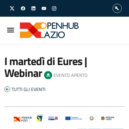
Vai
Vai
al
al
contenuto
footer
principale
I martedì di Eures |
Webinar
EVENTO APERTO
TUTTI GLI EVENTI