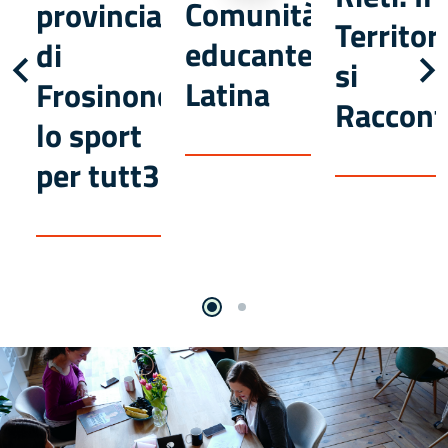
Comunità
provincia
Territor
educante
di
Slider precedenti
si
Latina
Frosinone:
Raccont
lo sport
per tutt3
Slide
Slide