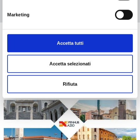
Marketing
NOTIZIE
NUOVA
Accetta tutti
TUTTE LE NOTIZIE
Per partecipare alla creazione di nuove notizie sulla piattaforma
Accetta selezionati
Open Hub Lazio,
accedi alla piattaforma
Rifiuta