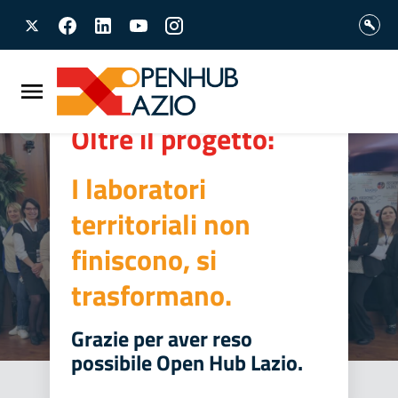
Vai al contenuto principale
Vai al footer
Oltre il progetto:
I laboratori
territoriali non
finiscono, si
trasformano.
Grazie per aver reso
possibile Open Hub Lazio.